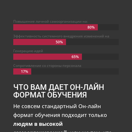
Повышение личной самоорганизации на:
80%
80%
Эффективность системного внедрения изменений на
50%
50%
Генерацию идей
65%
65%
Сопротивление со стороны персонала
17%
17%
ЧТО ВАМ ДАЕТ ОН-ЛАЙН
ФОРМАТ ОБУЧЕНИЯ
Не совсем стандартный Он-лайн
формат обучения подходит только
людям в высокой