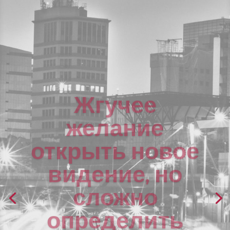
Жгучее
желание
открыть новое
видение, но
сложно
определить
план